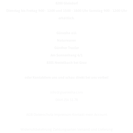
8200 Gleisdorf
Dienstag bis Freitag 9:00 - 12:00 und 15:00 - 18:00 Uhr Samstag 9:00 - 12:00 Uhr
erhältlich.
Günesha e.U.
Naturwaren
Günther Traxler
Am Sonnenhang 6/1
8301 Nestelbach bei Graz
oder Kontaktiere uns und schau direkt bei uns vorbei!
info@guenesha.com
0664 256 51 78
AGB
Datenschutz
Impressum
Kontakt
mein Account
Widerrufsbelehrung
Zahlungsarten
Versand und Lieferung