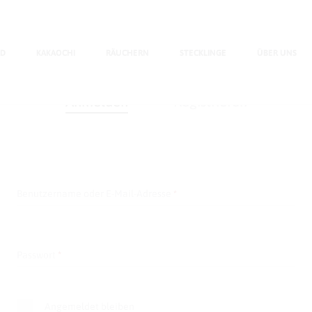
ng Cart
Wishlist
Order Tracking
0
0
BD
KAKAOCHI
RÄUCHERN
STECKLINGE
ÜBER UNS
Anmelden
Registrieren
Erforderlich
Benutzername oder E-Mail-Adresse
*
Erforderlich
Passwort
*
Angemeldet bleiben