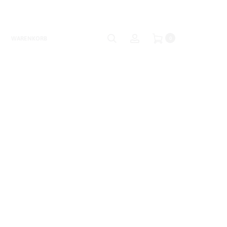
Login
Suche
Account
WARENKORB
0