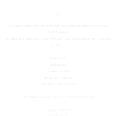
Alle Unsere Produkte sind im Bioladen Regelsberger Feldbacherstraße 2,
8200 Gleisdorf
Dienstag bis Freitag 9:00 - 12:00 und 15:00 - 18:00 Uhr Samstag 9:00 - 12:00 Uhr
erhältlich.
Günesha e.U.
Naturwaren
Günther Traxler
Am Sonnenhang 6/1
8301 Nestelbach bei Graz
oder Kontaktiere uns und schau direkt bei uns vorbei!
info@guenesha.com