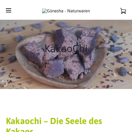
KakaoChi
Start
Shop
KakaoChi
Kakaochi – Die Seele des
Kakaos