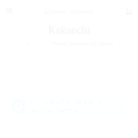
Kakaochi
Start
Shop
Produkte verschlagwortet mit „Kakaochi“
Es wurden keine Produkte gefunden, die
deiner Auswahl entsprechen.