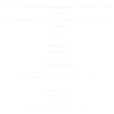
Alle Unsere Produkte sind im Bioladen Regelsberger Feldbacherstraße 2, 8200
Gleisdorf
Dienstag bis Freitag 9:00 - 12:00 und 15:00 - 18:00 Uhr Samstag 9:00 - 12:00
Uhr erhältlich.
Günesha e.U.
Naturwaren
Günther Traxler
Am Sonnenhang 6/1
8301 Nestelbach bei Graz
oder Kontaktiere uns und schau direkt bei uns vorbei!
info@guenesha.com
0664 256 51 78
AGB
Datenschutz
Impressum
Kontakt
mein Account