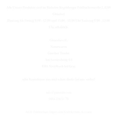
Alle Unsere Produkte sind im Bioladen Regelsberger Feldbacherstraße 2, 8200
Gleisdorf
Dienstag bis Freitag 9:00 - 12:00 und 15:00 - 18:00 Uhr Samstag 9:00 - 12:00
Uhr erhältlich.
Günesha e.U.
Naturwaren
Günther Traxler
Am Sonnenhang 6/1
8301 Nestelbach bei Graz
oder Kontaktiere uns und schau direkt bei uns vorbei!
info@guenesha.com
0664 256 51 78
AGB
Datenschutz
Impressum
Kontakt
mein Account