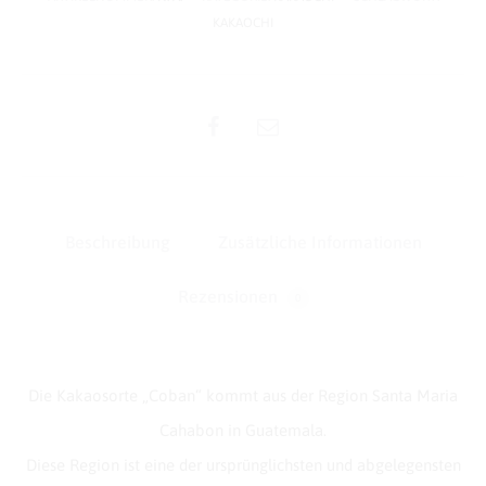
r
KAKAOCHI
n
a
t
SHARE
i
v
e
:
Beschreibung
Zusätzliche Informationen
Rezensionen
0
Die Kakaosorte „Coban“ kommt aus der Region Santa Maria
Cahabon in Guatemala.
Diese Region ist eine der ursprünglichsten und abgelegensten