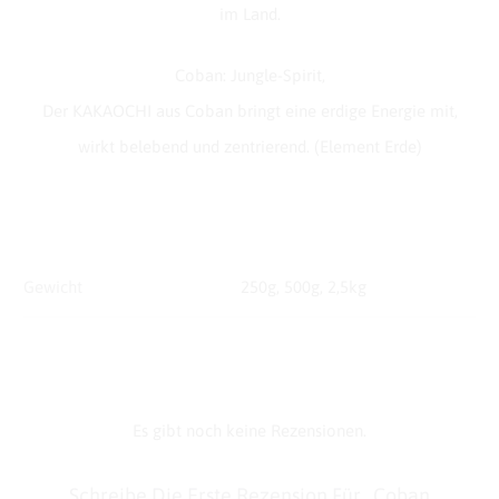
im Land.
Coban: Jungle-Spirit,
Der KAKAOCHI aus Coban bringt eine erdige Energie mit,
wirkt belebend und zentrierend. (Element Erde)
Gewicht
250g, 500g, 2,5kg
Es gibt noch keine Rezensionen.
R
Schreibe Die Erste Rezension Für „Coban