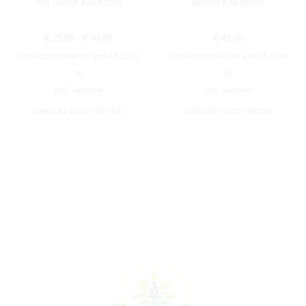
Rio Dulce Kakaochi
Belize Kakaochi
Preisspanne:
€
25,00
–
€
45,00
€
49,00
Umsatzsteuerbefreit gemäß UStG
Umsatzsteuerbefreit gemäß UStG
€ 25,00
§6
§6
bis
zzgl.
Versand
zzgl.
Versand
€ 45,00
Lieferzeit: sofort lieferbar
Lieferzeit: sofort lieferbar