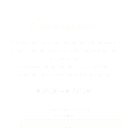
Coban Kakaochi
Diese Kakaomasse ist eine der beliebtesten Standardsorte
Coban besticht durch ein starkes schokoladiges Aroma mit
Noten von roter Frucht.
Sie ist sowohl für täglichen Genuss als auch für den
zeremoniellen Gebrauch in höherer Dosierung geeignet.
Preisspanne
€
26,00
–
€
225,00
€ 26,00
Umsatzsteuerbefreit gemäß UStG §6
zzgl.
Versand
bis
Gewicht