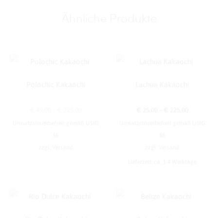
t
Ähnliche Produkte
e
r
n
a
t
Polochic Kakaochi
Lachua Kakaochi
i
v
Preisspanne:
Preisspan
€
49,00
–
€
225,00
€
25,00
–
€
225,00
e
Umsatzsteuerbefreit gemäß UStG
Umsatzsteuerbefreit gemäß UStG
€ 49,00
€ 25,00
:
§6
§6
bis
bis
zzgl.
Versand
zzgl.
Versand
€ 225,00
€ 225,00
Lieferzeit: ca. 3-4 Werktage