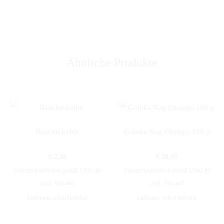
Ähnliche Produkte
Räucherkohle
Goloka Nag Champa 100 g
€
2,50
€
18,95
Umsatzsteuerbefreit gemäß UStG §6
Umsatzsteuerbefreit gemäß UStG §6
zzgl.
Versand
zzgl.
Versand
Lieferzeit: sofort lieferbar
Lieferzeit: sofort lieferbar