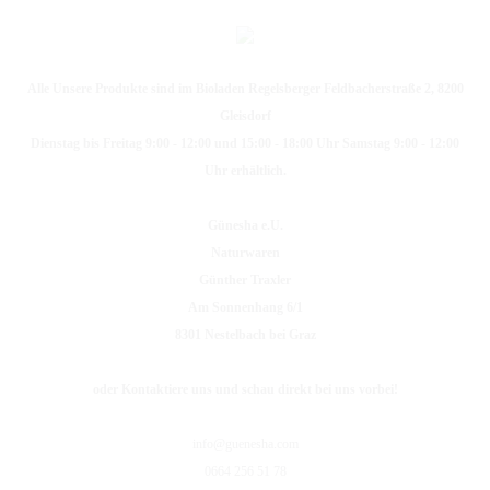
Alle Unsere Produkte sind im Bioladen Regelsberger Feldbacherstraße 2, 8200
Gleisdorf
Dienstag bis Freitag 9:00 - 12:00 und 15:00 - 18:00 Uhr Samstag 9:00 - 12:00
Uhr erhältlich.
Günesha e.U.
Naturwaren
Günther Traxler
Am Sonnenhang 6/1
8301 Nestelbach bei Graz
oder Kontaktiere uns und schau direkt bei uns vorbei!
info@guenesha.com
0664 256 51 78