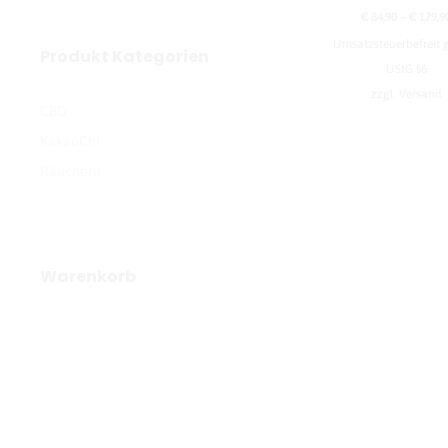
€
84,90
–
€
179,9
Umsatzsteuerbefreit
Produkt Kategorien
UStG §6
zzgl.
Versand
CBD
KakaoChi
Räuchern
Warenkorb