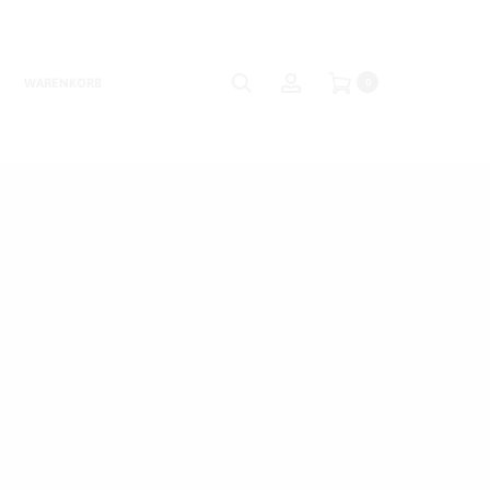
Suche
Account
WARENKORB
0