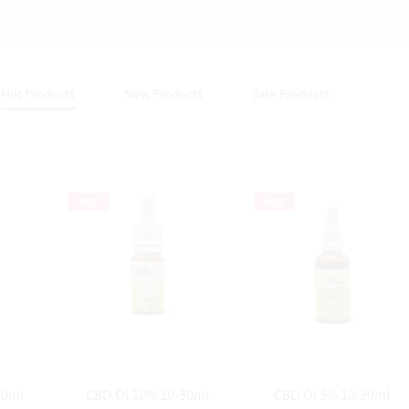
Hot Products
New Products
Sale Products
HOT
HOT
Dieses
Dieses
30ml
CBD Öl 10% 10-30ml
CBD Öl 5% 10-30ml
Produkt
Produkt