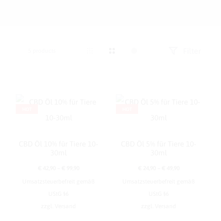
Filter
Alle
5 products
5 Ergebnisse
werden
angezeigt
HOT
HOT
Dieses
Diese
CBD Öl 10% für Tiere 10-
CBD Öl 5% für Tiere 10-
Produkt
Produ
30ml
30ml
weist
weist
Preisspanne:
Preisspanne:
€
42,90
–
€
99,90
€
24,90
–
€
49,90
mehrere
mehre
Umsatzsteuerbefreit gemäß
Umsatzsteuerbefreit gemäß
€ 42,90
€ 24,90
UStG §6
UStG §6
Varianten
Varia
bis
bis
Dieses
zzgl.
Versand
zzgl.
Versand
auf.
auf.
€ 99,90
€ 49,90
Produkt