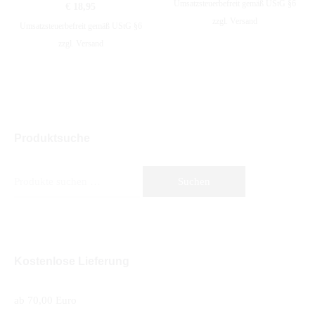
Umsatzsteuerbefreit gemäß UStG §6
€
18,95
zzgl.
Versand
Umsatzsteuerbefreit gemäß UStG §6
zzgl.
Versand
Produktsuche
Suche
Suchen
nach:
Kostenlose Lieferung
ab 70,00 Euro