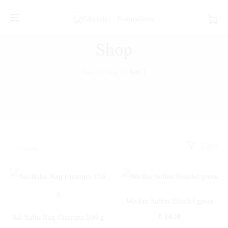
Shop
Start
Shop
Seite 2
Filter
Ergebnisse
17 products
16
–
17
von
17
Weißer Salbei Bündel gross
werden
€
14,50
Sai Baba Nag Champa 100 g
angezeigt